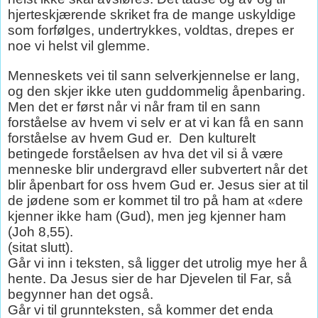
hjerteskjærende skriket fra de mange uskyldige
som forfølges, undertrykkes, voldtas, drepes er
noe vi helst vil glemme.
Menneskets vei til sann selverkjennelse er lang,
og den skjer ikke uten guddommelig åpenbaring.
Men det er først når vi når fram til en sann
forståelse av hvem vi selv er at vi kan få en sann
forståelse av hvem Gud er.
Den kulturelt
betingede forståelsen av hva det vil si å være
menneske blir undergravd eller subvertert når det
blir åpenbart for oss hvem Gud er. Jesus sier at til
de jødene som er kommet til tro på ham at «dere
kjenner ikke ham (Gud), men jeg kjenner ham
(Joh 8,55).
(sitat slutt).
Går vi inn i teksten, så ligger det utrolig mye her å
hente. Da Jesus sier de har Djevelen til Far, så
begynner han det også.
Går vi til grunnteksten, så kommer det enda