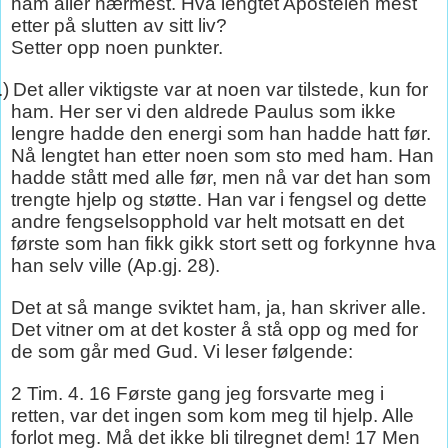
ham aller nærmest. Hva lengtet Apostelen mest
etter på slutten av sitt liv?
Setter opp noen punkter.
.)
Det aller viktigste var at noen var tilstede, kun for
ham. Her ser vi den aldrede Paulus som ikke
lengre hadde den energi som han hadde hatt før.
Nå lengtet han etter noen som sto med ham. Han
hadde stått med alle før, men nå var det han som
trengte hjelp og støtte. Han var i fengsel og dette
andre fengselsopphold var helt motsatt en det
første som han fikk gikk stort sett og forkynne hva
han selv ville (Ap.gj. 28).
Det at så mange sviktet ham, ja, han skriver alle.
Det vitner om at det koster å stå opp og med for
de som går med Gud. Vi leser følgende:
2 Tim. 4. 16 Første gang jeg forsvarte meg i
retten, var det ingen som kom meg til hjelp. Alle
forlot meg. Må det ikke bli tilregnet dem! 17 Men