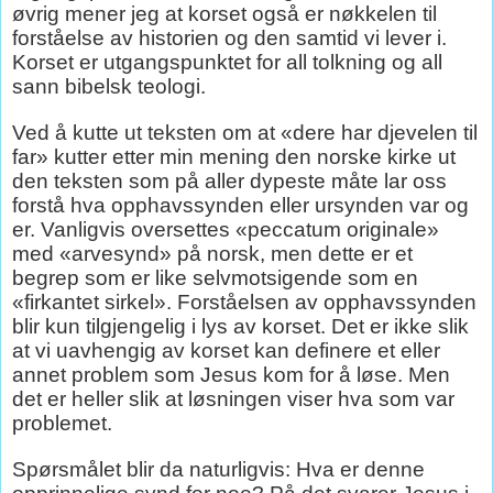
øvrig mener jeg at korset også er nøkkelen til
forståelse av historien og den samtid vi lever i.
Korset er utgangspunktet for all tolkning og all
sann bibelsk teologi.
Ved å kutte ut teksten om at «dere har djevelen til
far» kutter etter min mening den norske kirke ut
den teksten som på aller dypeste måte lar oss
forstå hva opphavssynden eller ursynden var og
er. Vanligvis oversettes «peccatum originale»
med «arvesynd» på norsk, men dette er et
begrep som er like selvmotsigende som en
«firkantet sirkel». Forståelsen av opphavssynden
blir kun tilgjengelig i lys av korset. Det er ikke slik
at vi uavhengig av korset kan definere et eller
annet problem som Jesus kom for å løse. Men
det er heller slik at løsningen viser hva som var
problemet.
Spørsmålet blir da naturligvis: Hva er denne