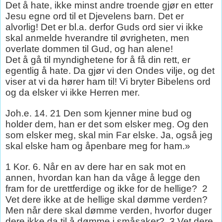
Det å hate, ikke minst andre troende gjør en etter
Jesu egne ord til et Djevelens barn. Det er
alvorlig! Det er bl.a. derfor Guds ord sier vi ikke
skal anmelde hverandre til øvrigheten, men
overlate dommen til Gud, og han alene!
Det å gå til myndighetene for å få din rett, er
egentlig å hate. Da gjør vi den Ondes vilje, og det
viser at vi da hører ham til! Vi bryter Bibelens ord
og da elsker vi ikke Herren mer.
Joh.e. 14. 21 Den som kjenner mine bud og
holder dem, han er det som elsker meg. Og den
som elsker meg, skal min Far elske. Ja, også jeg
skal elske ham og åpenbare meg for ham.»
1 Kor. 6. Når en av dere har en sak mot en
annen, hvordan kan han da våge å legge den
fram for de urettferdige og ikke for de hellige?
2
Vet dere ikke at de hellige skal dømme verden?
Men når dere skal dømme verden, hvorfor duger
dere ikke da til å dømme i småsaker?
3 Vet dere