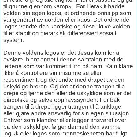
til grunne gjennom kamp».
For Heraklit hadde
volden sin egen logos, et ordnende prinsipp som
var generert av uorden eller kaos. Det ordnende
logos vendte den kaotiske og destruktive volden
til et stabilt og hierarkisk differensiert sosialt
system.
Denne voldens logos er det Jesus kom for å
avsløre, blant annet i denne samtalen med de
jødene som var kommet til tro på ham. Kain klarte
ikke å kontrollere sin misunnelse eller
ressentiment, og det endte med drapet av den
uskyldige broren. Og det er denne trangen til å
drepe og fjerne den eller de uskyldige som er det
diabolske og selve opphavssynden. For bak
trangen til å drepe ligger trangen til å anklage
eller gjøre andre ansvarlig for sin egen situasjon.
Enhver som klandrer eller legger ansvaret over
på den uskyldige, følger dermed den samme
logikk eller logos som menneskeheten har fulgt