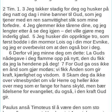
2 Tim. 1. 3 Jeg takker stadig for deg og husker på
deg natt og dag i mine bønner til Gud, som jeg
tjener med en ren samvittighet slik som mine
forfedre.
4 Jeg glemmer ikke tårene dine, og jeg
lengter etter å se deg igjen – det ville gjøre meg
inderlig glad.
5 Jeg husker din oppriktige tro, som
først bodde i din mormor Lois og i din mor Evnike,
og jeg er overbevist om at den også bor i deg.
6 Derfor vil jeg minne deg om dette: La Guds
nådegave i deg flamme opp på nytt, den du fikk
da jeg la hendene på deg!
7 For Gud ga oss ikke
en ånd som gjør motløs; vi fikk Ånden som gir
kraft, kjærlighet og visdom.
8 Skam deg da ikke
over vitnesbyrdet om vår Herre og heller ikke
over meg som er fange for hans skyld, men bær
lidelsene for evangeliet, du også, i den kraft Gud
gir.
Paulus anså Timoteus til å være den som sto