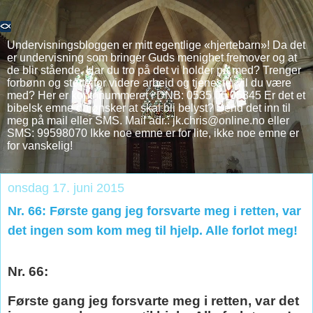
Undervisningsbloggen er mitt egentlige «hjertebarn»! Da det
er undervisning som bringer Guds menighet fremover og at
de blir stående. Har du tro på det vi holder på med? Trenger
forbønn og støtte for videre arbeid og tjeneste, vil du være
med? Her er kontonummeret i DNB: 0535 06 05845 Er det et
bibelsk emne du ønsker at skal bli belyst? Send det inn til
meg på mail eller SMS. Mail adr.: jk.chris@online.no eller
SMS: 99598070 Ikke noe emne er for lite, ikke noe emne er
for vanskelig!
onsdag 17. juni 2015
Nr. 66: Første gang jeg forsvarte meg i retten, var
det ingen som kom meg til hjelp. Alle forlot meg!
Nr. 66:
Første gang jeg forsvarte meg i retten, var det