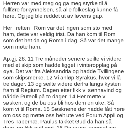
Herren var med meg og ga meg styrke til å
fullføre forkynnelsen, så alle folkeslag kunne få
høre. Og jeg ble reddet ut av løvens gap.
Her i retten i Rom var det ingen som sto med
ham, dette var veldig trist. Da han kom til Rom
som det het da og Roma i dag. Så var det mange
som møte ham.
Ap.gj. 28. 11 Tre måneder senere seilte vi videre
med et skip som hadde ligget i vinteropplag på
øya. Det var fra Aleksandria og hadde Tvillingene
som skipsmerke. 12 Vi anløp Syrakus, hvor vi lå
tre dager, 13 og seilte videre derfra langs kysten
fram til Regium. Dagen etter fikk vi sønnavind og
nådde Puteoli på to dager. 14 Her møtte vi
søsken, og de ba oss bli hos dem en uke. Så
kom vi til Roma. 15 Søsknene der hadde fått høre
om oss og møtte oss helt ute ved Forum Appii og
Tres Tabernæ. Paulus takket Gud da han så
dem, og fikk nytt mot. 16 Da vi var kommet inn i