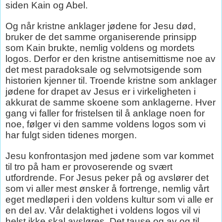
siden Kain og Abel.
Og når kristne anklager jødene for Jesu død,
bruker de det samme organiserende prinsipp
som Kain brukte, nemlig voldens og mordets
logos. Derfor er den kristne antisemittisme noe av
det mest paradoksale og selvmotsigende som
historien kjenner til. Troende kristne som anklager
jødene for drapet av Jesus er i virkeligheten i
akkurat de samme skoene som anklagerne. Hver
gang vi faller for fristelsen til å anklage noen for
noe, følger vi den samme voldens logos som vi
har fulgt siden tidenes morgen.
Jesu konfrontasjon med jødene som var kommet
til tro på ham er provoserende og svært
utfordrende. For Jesus peker på og avslører det
som vi aller mest ønsker å fortrenge, nemlig vårt
eget medløperi i den voldens kultur som vi alle er
en del av. Vår delaktighet i voldens logos vil vi
helst ikke skal avsløres. Det tause og av og til