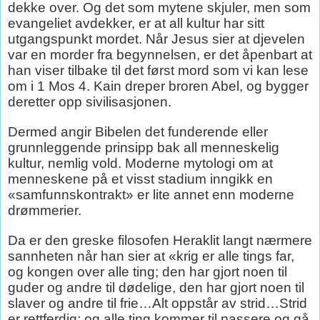
dekke over. Og det som mytene skjuler, men som
evangeliet avdekker, er at all kultur har sitt
utgangspunkt mordet. Når Jesus sier at djevelen
var en morder fra begynnelsen, er det åpenbart at
han viser tilbake til det først mord som vi kan lese
om i 1 Mos 4. Kain dreper broren Abel, og bygger
deretter opp sivilisasjonen.
Dermed angir Bibelen det funderende eller
grunnleggende prinsipp bak all menneskelig
kultur, nemlig vold. Moderne mytologi om at
menneskene på et visst stadium inngikk en
«samfunnskontrakt» er lite annet enn moderne
drømmerier.
Da er den greske filosofen Heraklit langt nærmere
sannheten når han sier at «krig er alle tings far,
og kongen over alle ting; den har gjort noen til
guder og andre til dødelige, den har gjort noen til
slaver og andre til frie…Alt oppstår av strid…Strid
er rettferdig; og alle ting kommer til passere og gå