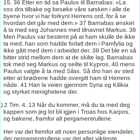
15. 36 Etter en tid sa Paulus til Barnabas: «La
oss dra tilbake og besøke våre søsken i alle de
byene hvor vi har forkynt Herrens ord, for å se
hvordan det går med dem.» 37 Barnabas ønsket
å ta med seg Johannes med tilnavnet Markus. 38
Men Paulus var bestemt på at ham skulle de ikke
ta med, han som hadde forlatt dem i Pamfylia og
ikke gått med dem i arbeidet der. 39 Det ble en så
bitter strid mellom dem at de skilte lag. Barnabas
tok med seg Markus og seilte til Kypros, 40 mens
Paulus valgte å ta med Silas. Så dro han av sted
etter at brødrene hadde overgitt ham til Herrens
nåde. 41 Han la veien gjennom Syria og Kilikia
og styrket menighetene der.
.)
2 Tim. 4. 13 Når du kommer, må du ta med deg
kappen som jeg lot bli igjen i Troas hos Karpos,
og bøkene, framfor alt pergamentrullene.
Her var det fremfor alt noen personlige eiendeler,
der pergamentrullene var det aller viktigste.