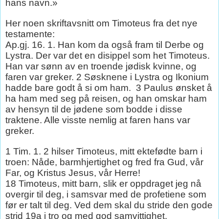
hans navn.»
Her noen skriftavsnitt om Timoteus fra det nye
testamente:
Ap.gj. 16. 1. Han kom da også fram til Derbe og
Lystra. Der var det en disippel som het Timoteus.
Han var sønn av en troende jødisk kvinne, og
faren var greker. 2 Søsknene i Lystra og Ikonium
hadde bare godt å si om ham.
3 Paulus ønsket å
ha ham med seg på reisen, og han omskar ham
av hensyn til de jødene som bodde i disse
traktene. Alle visste nemlig at faren hans var
greker.
1 Tim. 1. 2 hilser Timoteus, mitt ektefødte barn i
troen: Nåde, barmhjertighet og fred fra Gud, vår
Far, og Kristus Jesus, vår Herre!
18 Timoteus, mitt barn, slik er oppdraget jeg nå
overgir til deg, i samsvar med de profetiene som
før er talt til deg. Ved dem skal du stride den gode
strid 19a i tro og med god samvittighet.