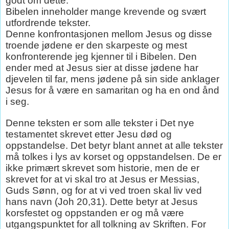
godt om dette:
Bibelen inneholder mange krevende og svært
utfordrende tekster.
Denne konfrontasjonen mellom Jesus og disse
troende jødene er den skarpeste og mest
konfronterende jeg kjenner til i Bibelen. Den
ender med at Jesus sier at disse jødene har
djevelen til far, mens jødene på sin side anklager
Jesus for å være en samaritan og ha en ond ånd
i seg.
Denne teksten er som alle tekster i Det nye
testamentet skrevet etter Jesu død og
oppstandelse. Det betyr blant annet at alle tekster
må tolkes i lys av korset og oppstandelsen. De er
ikke primært skrevet som historie, men de er
skrevet for at vi skal tro at Jesus er Messias,
Guds Sønn, og for at vi ved troen skal liv ved
hans navn (Joh 20,31). Dette betyr at Jesus
korsfestet og oppstanden er og må være
utgangspunktet for all tolkning av Skriften. For