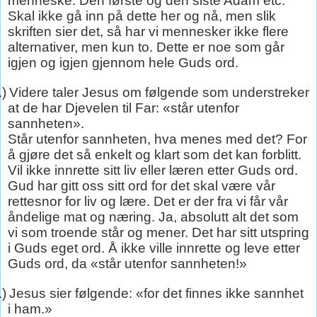
menneske. Den første og den siste Adam etc.
Skal ikke gå inn på dette her og nå, men slik
skriften sier det, så har vi mennesker ikke flere
alternativer, men kun to. Dette er noe som går
igjen og igjen gjennom hele Guds ord.
.)
Videre taler Jesus om følgende som understreker
at de har Djevelen til Far: «står utenfor
sannheten».
Står utenfor sannheten, hva menes med det? For
å gjøre det så enkelt og klart som det kan forblitt.
Vil ikke innrette sitt liv eller læren etter Guds ord.
Gud har gitt oss sitt ord for det skal være vår
rettesnor for liv og lære. Det er der fra vi får vår
åndelige mat og næring. Ja, absolutt alt det som
vi som troende står og mener. Det har sitt utspring
i Guds eget ord. Å ikke ville innrette og leve etter
Guds ord, da «står utenfor sannheten!»
.)
Jesus sier følgende: «for det finnes ikke sannhet
i ham.»