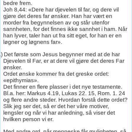
bedre frem.
Joh 8,44: «Dere har djevelen til far, og dere vil
gjøre det deres far ønsker. Han har vært en
morder fra begynnelsen av og står utenfor
sannheten, for det finnes ikke sannhet i ham. Når
han lyver, taler han ut fra sitt eget, for han er en
løgner og løgnens far».
.)
Det første som Jesus begynner med at de har
Djevelen til Far, er at dere vil gjøre det deres Far
ønsker.
Ordet ønske kommer fra det greske ordet:
«epithymias».
Det finner en flere plasser i det nye testamente.
Bl.a. her: Markus 4.19, Lukas 22. 15, Rom. 1. 24
og flere andre steder. Hvordan forstå dette ordet?
Slik jeg ser det, så er det her våre motiver,
lengsler og når vi har anledning, så viser det
hvilken person vi er.
Med andre ord, når menneske får muligheten, så