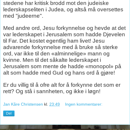
stedene har kritisk brodd mot den judeiske
lederskapseliten i Judea, og altså må oversettes
med "judeerne".
Med andre ord, Jesu forkynnelse og hevde at det
var lederskapet i Jerusalem som hadde Djevelen
til Far. Det kostet egentlig ham livet! Jesu
advarende forkynnelse med å bruke så sterke
ord, var ikke til den «alminnelige» mann og
kvinne. Men til det såkalte lederskapet i
Jerusalem som mente de hadde «monopol» på
alt som hadde med Gud og hans ord å gjøre!
Er du villig til å ofre alt for å forkynne det som er
rett? Og stå i sannheten, og ikke i løgn!
Jan Kåre Christensen
kl.
23:49
Ingen kommentarer:
Del