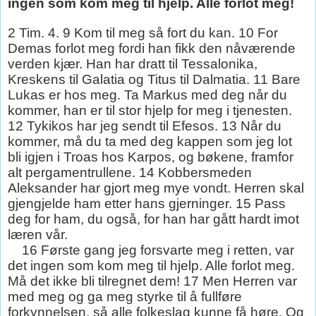
ingen som kom meg til hjelp. Alle forlot meg!
2 Tim. 4. 9 Kom til meg så fort du kan. 10 For
Demas forlot meg fordi han fikk den nåværende
verden kjær. Han har dratt til Tessalonika,
Kreskens til Galatia og Titus til Dalmatia. 11 Bare
Lukas er hos meg. Ta Markus med deg når du
kommer, han er til stor hjelp for meg i tjenesten.
12 Tykikos har jeg sendt til Efesos. 13 Når du
kommer, må du ta med deg kappen som jeg lot
bli igjen i Troas hos Karpos, og bøkene, framfor
alt pergamentrullene. 14 Kobbersmeden
Aleksander har gjort meg mye vondt. Herren skal
gjengjelde ham etter hans gjerninger. 15 Pass
deg for ham, du også, for han har gått hardt imot
læren vår.
16 Første gang jeg forsvarte meg i retten, var
det ingen som kom meg til hjelp. Alle forlot meg.
Må det ikke bli tilregnet dem! 17 Men Herren var
med meg og ga meg styrke til å fullføre
forkynnelsen, så alle folkeslag kunne få høre. Og