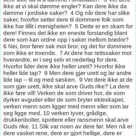
ikke at vi skal dømme engler? Kan dere ikke da
dømme i jordiske saker?
4 Og når dere har slike
saker, hvorfor setter dere til dommere folk som
ikke har tillit i menigheten?
5 Dette er en skam for
dere! Finnes det ikke en eneste forstandig blant
dere som kan ordne opp i saker mellom brødre?
6 Nei, bror fører sak mot bror, og det for dommere
som ikke er troende.
7 At dere har rettssaker mot
hverandre, er i seg selv et nederlag for dere.
Hvorfor lider dere ikke heller urett? Hvorfor ikke
heller lide tap?
8 Men dere gjør urett og lar andre
lide tap – til og med søsken.
9 Vet dere ikke at de
som gjør urett, ikke skal arve Guds rike? La dere
ikke føre vill! Verken de som driver hor, de som
dyrker avguder eller de som bryter ekteskapet,
verken menn som ligger med menn eller som lar
seg ligge med, 10 verken tyver, grådige,
drukkenbolter, spottere eller ransmenn skal arve
Guds rike. 11 Slik var noen av dere før. Men nå er
dere vasket rene, dere er gjort hellige, dere er