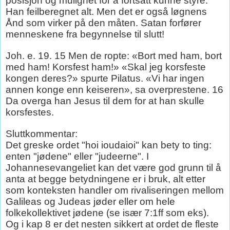
posisjon og mulighet for å fortsatt kunne styre.
Han feilberegnet alt. Men det er også løgnens
Ånd som virker på den måten. Satan forfører
menneskene fra begynnelse til slutt!
Joh. e. 19. 15 Men de ropte: «Bort med ham, bort
med ham! Korsfest ham!» «Skal jeg korsfeste
kongen deres?» spurte Pilatus. «Vi har ingen
annen konge enn keiseren», sa overprestene. 16
Da overga han Jesus til dem for at han skulle
korsfestes.
Sluttkommentar:
Det greske ordet "hoi ioudaioi" kan bety to ting:
enten "jødene" eller "judeerne". I
Johannesevangeliet kan det være god grunn til å
anta at begge betydningene er i bruk, alt etter
som konteksten handler om rivaliseringen mellom
Galileas og Judeas jøder eller om hele
folkekollektivet jødene (se især 7:1ff som eks).
Og i kap 8 er det nesten sikkert at ordet de fleste