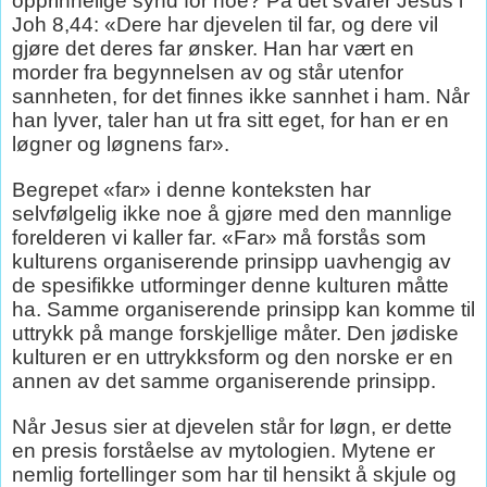
opprinnelige synd for noe? På det svarer Jesus i
Joh 8,44: «Dere har djevelen til far, og dere vil
gjøre det deres far ønsker. Han har vært en
morder fra begynnelsen av og står utenfor
sannheten, for det finnes ikke sannhet i ham. Når
han lyver, taler han ut fra sitt eget, for han er en
løgner og løgnens far».
Begrepet «far» i denne konteksten har
selvfølgelig ikke noe å gjøre med den mannlige
forelderen vi kaller far. «Far» må forstås som
kulturens organiserende prinsipp uavhengig av
de spesifikke utforminger denne kulturen måtte
ha. Samme organiserende prinsipp kan komme til
uttrykk på mange forskjellige måter. Den jødiske
kulturen er en uttrykksform og den norske er en
annen av det samme organiserende prinsipp.
Når Jesus sier at djevelen står for løgn, er dette
en presis forståelse av mytologien. Mytene er
nemlig fortellinger som har til hensikt å skjule og