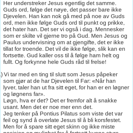
Her understreker Jesus egentlig det samme.
Guds ord, følge det nøye, det passer bare ikke
Djevelen. Han kan nok gå med på noe av Guds
ord, men ikke følge Guds ord til punkt og prikke,
det hater han. Det ser vi også i dag. Mennesker
som er skilte vil gjerne tro på Gud. Men Jesus og
Paulus undervisning om at gjengifte, det er ikke
tillat for troende. Det vil de ikke følge, slik kan en
fortsette. Gud kaller oss til å følge ham helt og
fullt. Og forkynne hele Guds råd til frelse!
.)
Vi tar med en ting til slutt som Jesus påpeker
som gjør at de har Djevelen til Far: «Når han
lyver, taler han ut fra sitt eget, for han er en løgner
og løgnens far».
Løgn, hva er det? Det er fremfor alt å snakke
usant. Men det er noe mer enn det.
Jeg tenker på Pontius Pilatus som viste det var
feil og synd å overlate Jesus til å bli korsfestet.
Men for å spare sitt eget skinn og ikke miste