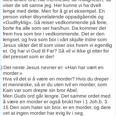
viser de sitt sanne jeg. Her kunne vi ha dvelt
lenge med dette. Men for å gi et eksempel. En
person virker tilsynelatende oppadgående og
«Gudfryktig». Så reiser vedkommende på ferie,
borte fra alle som ser han/hun. Da kommer det
frem hva som bor i vedkommende. Det er den
lengsel, og hva som bor i vårt skjulte indre som
Jesus sikter det til som viser oss hvem vi egentlig
er. Og har vi Gud til Far? Så vil vi ikke gi etter for
det presset som er der!
.)
Det neste Jesus nevner er: «Han har vært en
morder.»
Hva vil det si å være en morder? Hvis du dreper
et menneske, så er du uten tvil en morder, som
Kain var som drepte sin bror Abel.
Men Guds ord går lengre. Det samme ordet med
å være en morder er også brukt her i 1 Joh.b. 3.
15 Den som hater sin bror, er en morder, og dere
vet at ingen morder har evig liv i seg.