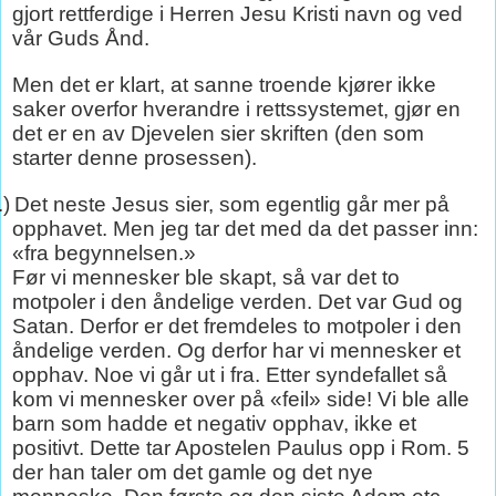
gjort rettferdige i Herren Jesu Kristi navn og ved
vår Guds Ånd.
Men det er klart, at sanne troende kjører ikke
saker overfor hverandre i rettssystemet, gjør en
det er en av Djevelen sier skriften (den som
starter denne prosessen).
.)
Det neste Jesus sier, som egentlig går mer på
opphavet. Men jeg tar det med da det passer inn:
«fra begynnelsen.»
Før vi mennesker ble skapt, så var det to
motpoler i den åndelige verden. Det var Gud og
Satan. Derfor er det fremdeles to motpoler i den
åndelige verden. Og derfor har vi mennesker et
opphav. Noe vi går ut i fra. Etter syndefallet så
kom vi mennesker over på «feil» side! Vi ble alle
barn som hadde et negativ opphav, ikke et
positivt. Dette tar Apostelen Paulus opp i Rom. 5
der han taler om det gamle og det nye