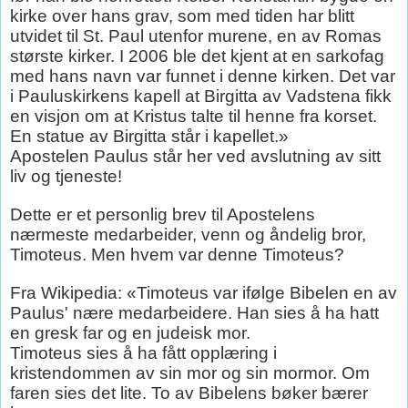
kirke over hans grav, som med tiden har blitt
utvidet til St. Paul utenfor murene, en av Romas
største kirker. I 2006 ble det kjent at en sarkofag
med hans navn var funnet i denne kirken. Det var
i Pauluskirkens kapell at Birgitta av Vadstena fikk
en visjon om at Kristus talte til henne fra korset.
En statue av Birgitta står i kapellet.»
Apostelen Paulus står her ved avslutning av sitt
liv og tjeneste!
Dette er et personlig brev til Apostelens
nærmeste medarbeider, venn og åndelig bror,
Timoteus. Men hvem var denne Timoteus?
Fra Wikipedia: «Timoteus var ifølge Bibelen en av
Paulus' nære medarbeidere. Han sies å ha hatt
en gresk far og en judeisk mor.
Timoteus sies å ha fått opplæring i
kristendommen av sin mor og sin mormor. Om
faren sies det lite. To av Bibelens bøker bærer