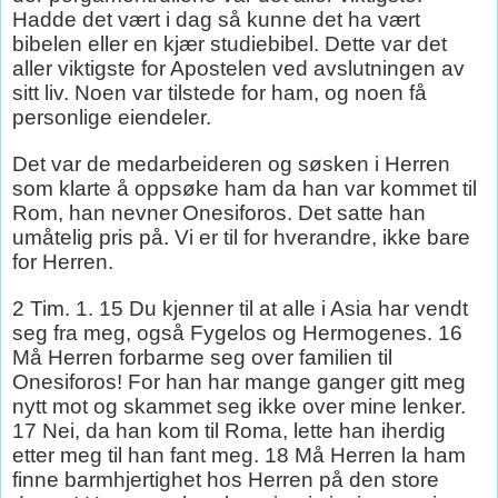
Hadde det vært i dag så kunne det ha vært
bibelen eller en kjær studiebibel. Dette var det
aller viktigste for Apostelen ved avslutningen av
sitt liv. Noen var tilstede for ham, og noen få
personlige eiendeler.
Det var de medarbeideren og søsken i Herren
som klarte å oppsøke ham da han var kommet til
Rom, han nevner
Onesiforos. Det satte han
umåtelig pris på. Vi er til for hverandre, ikke bare
for Herren.
2 Tim. 1. 15 Du kjenner til at alle i Asia har vendt
seg fra meg, også Fygelos og Hermogenes. 16
Må Herren forbarme seg over familien til
Onesiforos! For han har mange ganger gitt meg
nytt mot og skammet seg ikke over mine lenker.
17 Nei, da han kom til Roma, lette han iherdig
etter meg til han fant meg. 18 Må Herren la ham
finne barmhjertighet hos Herren på den store