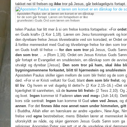
takket nei til frelsen og
ikke
tror på Jesus, går beklageligvis fortapt.
Apostelen Paulus sier at læren om korset er en dårskap
for de som går fortapt. Læren om fortapelsen er like
grunnfestet i Guds Ord som læren om frelsen
telen Paulus har litt mer å si om frelse kontra fortapelse: «For
ordet
en Guds kraft» (1 Kor 1,18). Læren om Jesu forsoningsverk og kor
den dyrebare frelse Jesus tilveiebrakte ved sin korsdød, er Ordet om
å forlike mennesket med Gud og tilveibringe frelse for den som tror 
en Guds kraft til frelse —
for den som tror
på Jesus, Guds Sønn
den som tror
. . .» (Rom 1,16). Ordet om Jesus Kristus Guds Sønn 
går fortapt er Evangeliet en snublestein, en dårskap som de avviser
utvalgt og dyrebar [Jesus].
Den som tror på ham, skal ikke bl
bygningsmennene forkastet, blitt til hjørnestein og snublestein
Apostelen Paulus skiller igjen mellom de som blir frelst og de som gå
død. «For vi er Kristi vellukt for Gud, blant
dem som blir frelst
, og
til liv
. Og hvem er vel dugelig til dette?» (2 Kor 2,15–16.) «Det sk
kjærlighet til sannheten, så de
kunne bli frelst
» (2 Tess 2,10). Og 
og livet.
Ingen
kommer til Faderen
uten ved meg
» (Joh 14,6). Det
kors står sentralt.
Ingen
kan komme til Gud
uten ved Jesus
, og 
annen
. For det
finnes ikke noe annet navn under himmelen, gitt 
i Buddha, Allah eller en hærskare av andre «guder», New Age, Nir
frelse ved
egne
bestrebelser, mens Bibelen lærer at mennesket i
uforskyldt av nåde, og skjer gjennom Jesus Guds Sønn som ga sitt 
religioner. Apostelen Peter sier rett ut at de ugudelige skal dømm