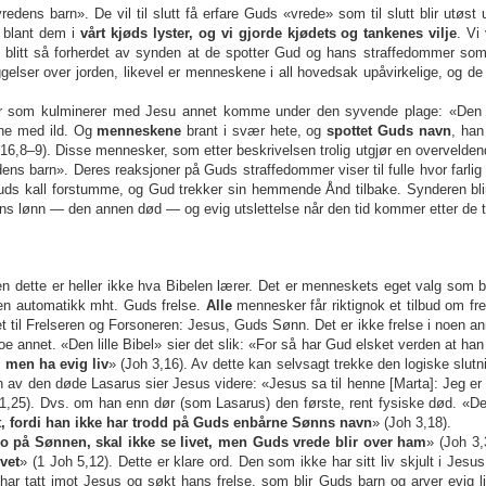
edens barn». De vil til slutt få erfare Guds «vrede» som til slutt blir utøst
e blant dem i
vårt kjøds lyster, og vi gjorde kjødets og tankenes vilje
. Vi
utt blitt så forherdet av synden at de spotter Gud og hans straffedommer s
gelser over jorden, likevel er menneskene i all hovedsak upåvirkelige, og d
ger som kulminerer med Jesu annet komme under den syvende plage: «Den 
ene med ild. Og
menneskene
brant i svær hete, og
spottet Guds navn
, ha
 16,8–9). Disse mennesker, som etter beskrivelsen trolig utgjør en overvelden
ens barn». Deres reaksjoner på Guds straffedommer viser til fulle hvor farlig
Guds kall forstumme, og Gud trekker sin hemmende Ånd tilbake. Synderen blir 
ndens lønn — den annen død — og evig utslettelse når den tid kommer etter de t
 Men dette er heller ikke hva Bibelen lærer. Det er menneskets eget valg so
ngen automatikk mht. Guds frelse.
Alle
mennesker får riktignok et tilbud om frel
ttet til Frelseren og Forsoneren: Jesus, Guds Sønn. Det er ikke frelse i noen 
annet. «Den lille Bibel» sier det slik: «For så har Gud elsket verden at ha
, men ha evig liv
» (Joh 3,16). Av dette kan selvsagt trekke den logiske slutn
en av den døde Lasarus sier Jesus videre: «Jesus sa til henne [Marta]: Jeg e
1,25). Dvs. om han enn dør (som Lasarus) den første, rent fysiske død. «
t, fordi han ikke har trodd på Guds enbårne Sønns navn
» (Joh 3,18).
ro på Sønnen, skal ikke se livet, men Guds vrede blir over ham
» (Joh 3
vet
» (1 Joh 5,12). Dette er klare ord. Den som ikke har sitt liv skjult i Jesu
 har tatt imot Jesus og søkt hans frelse, som blir Guds barn og arver evig 