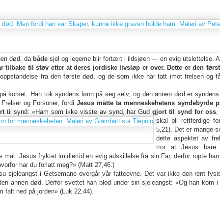
nen død, da
både
sjel og legeme blir fortært i ildsjøen — en evig utslettelse. 
lbake til støv etter at deres jordiske livsløp er over. Dette er den først
oppstandelse fra den første død, og de som ikke har tatt imot frelsen og få
på korset. Han tok syndens lønn på seg selv, og den annen død er syndens 
Frelser og Forsoner, fordi
Jesus måtte ta menneskehetens syndebyrde p
rt
til synd: «Ham som ikke visste av synd, har Gud
gjort til synd for oss
,
skal bli rettferdige f
5,21). Det er mange s
dette aspektet av fre
tror at Jesus bare
mål. Jesus fryktet imidlertid en evig adskillelse fra sin Far, derfor ropte han 
vorfor har du forlatt meg?» (Matt 27,46.)
Jesu sjeleangst i Getsemane overgår vår fatteevne. Det var ikke den rent fy
den annen død. Derfor svettet han blod under sin sjeleangst: «Og han kom 
falt ned på jorden» (Luk 22,44).