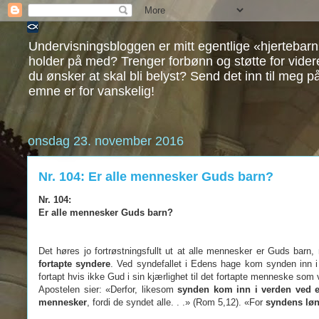
Undervisningsbloggen er mitt egentlige «hjertebarn
holder på med? Trenger forbønn og støtte for vide
du ønsker at skal bli belyst? Send det inn til meg p
emne er for vanskelig!
onsdag 23. november 2016
Nr. 104: Er alle mennesker Guds barn?
Nr. 104:
Er alle mennesker Guds barn?
D
et høres jo fortrøstningsfullt ut at alle mennesker er Guds barn
fortapte syndere
. Ved syndefallet i Edens hage kom synden inn i
fortapt hvis ikke Gud i sin kjærlighet til det fortapte menneske som v
Apostelen sier: «Derfor, likesom
synden kom inn i verden ved e
mennesker
, fordi de syndet alle. . .» (Rom 5,12). «For
syndens løn