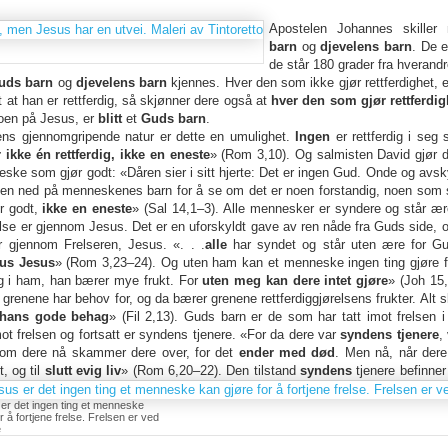
Apostelen Johannes skille
barn
og
djevelens barn
. De e
de står 180 grader fra hverandr
uds barn
og
djevelens barn
kjennes. Hver den som ikke gjør rettferdighet, 
t at han er rettferdig, så skjønner dere også at
hver den som gjør rettferdigh
roen på Jesus, er
blitt
et
Guds barn
.
ens gjennomgripende natur er dette en umulighet.
Ingen
er rettferdig i seg s
r ikke én rettferdig, ikke en eneste
» (Rom 3,10). Og salmisten David gjør d
eske som gjør godt: «Dåren sier i sitt hjerte: Det er ingen Gud. Onde og avsk
melen ned på menneskenes barn for å se om det er noen forstandig, noen som
r godt,
ikke en eneste
» (Sal 14,1–3). Alle mennesker er syndere og står ær
relse er gjennom Jesus. Det er en uforskyldt gave av ren nåde fra Guds side, 
 gjennom Frelseren, Jesus. «. . .
alle
har syndet og står uten ære for 
tus Jesus
» (Rom 3,23–24). Og uten ham kan et menneske ingen ting gjøre fo
jeg i ham, han bærer mye frukt. For
uten meg kan dere intet gjøre
» (Joh 15
lt grenene har behov for, og da bærer grenene rettferdiggjørelsens frukter. Alt 
l hans gode behag
» (Fil 2,13). Guds barn er de som har tatt imot frelsen i
mot frelsen og fortsatt er syndens tjenere. «For da dere var
syndens tjenere
,
 som dere nå skammer dere over, for det
ender med død
. Men nå, når dere
t, og til
slutt evig liv
» (Rom 6,20–22). Den tilstand
syndens
tjenere befinner 
er det ingen ting et menneske
r å fortjene frelse. Frelsen er ved
e