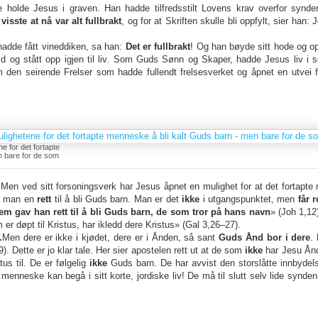
de Jesus i graven. Han hadde tilfredsstilt Lovens krav overfor synder
isste at nå var alt fullbrakt
, og for at Skriften skulle bli oppfylt, sier han: 
hadde fått vineddiken, sa han:
Det er fullbrakt
! Og han bøyde sitt hode og o
 og stått opp igjen til liv. Som Guds Sønn og Skaper, hadde Jesus liv i se
en seirende Frelser som hadde fullendt frelsesverket og åpnet en utvei fo
e for det fortapte
n bare for de som
Men ved sitt forsoningsverk har Jesus åpnet en mulighet for at det fortap
får man en
rett
til å bli Guds barn. Man er det
ikke
i utgangspunktet, men
får r
m gav han rett til å bli Guds barn, de som tror på hans navn
» (Joh 1,12)
er døpt til Kristus, har ikledd dere Kristus» (Gal 3,26–27).
.
Men dere er ikke i kjødet, dere er i Ånden, så sant
Guds Ånd bor i dere
.
). Dette er jo klar tale. Her sier apostelen rett ut at de som
ikke
har Jesu Ånd
us til. De er følgelig
ikke
Guds barn. De har avvist den storslåtte innbydelse
t menneske kan begå i sitt korte, jordiske liv! De må til slutt selv lide synden