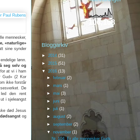
106,158
Alle mennesker,
e, «naturlige»
Bloggarkiv
tt sine synder
►
2014
(31)
endelige lønn.
►
2015
(51)
å seg selv og
 for at vi i ham
▼
2016
(13)
or
Gud» (2 Kor
►
februar
(2)
om ikke forstår
►
mars
(1)
lsesverket. De
►
mai
(3)
 led den rent
ut i sjeleangst
►
juni
(1)
►
juli
(1)
siske død Jesus
i
dødsangst
og
►
august
(2)
►
september
(2)
▼
november
(1)
Nr. 104: Er alle mennesker Guds