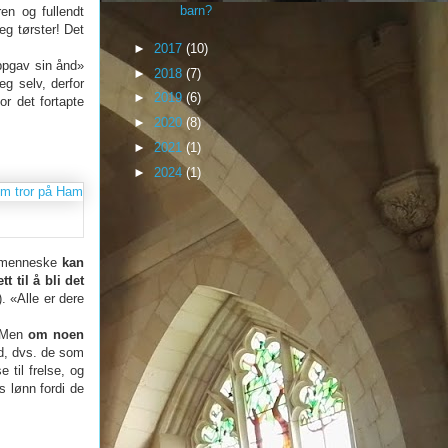
barn?
en og fullendt
Jeg tørster! Det
►
2017
(10)
ppgav sin ånd»
►
2018
(7)
g selv, derfor
►
2019
(6)
r det fortapte
►
2020
(8)
►
2021
(1)
►
2024
(1)
te menneske
kan
ett til å bli det
. «Alle er dere
 Men
om noen
, dvs. de som
 til frelse, og
s lønn fordi de