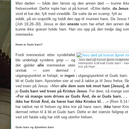
Men døden — både den første og den annen død — kunne ikke hol
frelsesverket. Derfor ropte han ut på korset: «Etter dette,
da Jesus v
stod et kar der, fylt med vineddik. De satte da en svamp, fylt av
eddik, på en isopstilk og holdt den opp til munnen hans. Da Jesus 
(Joh 19,28–30). Jesus er den
eneste
som har erfart den annen død
kunne ikke graven holde ham. Han sto opp på den tredje dag som d
menneske.
Hvem er Guds barn?
Fordi mennesket etter syndefallet
ble underlagt syndens grep — og
Jesu død på korset åpnet muligheten
menneske å bli kalt Guds barn - me
det gjelder
alle
mennesker uten
tror på Ham
unntak — som dermed i
utgangspunktet er fortapt, er
ingen
i utgangspunktet et Guds barn. 
bli et Guds barn. Apostelen sier at ved å takke ja til Jesu frelse, 
ved troen på Jesus: «Men
alle dem som tok imot ham [Jesus], de
jo
Guds barn ved troen på Kristus Jesus
. For dere, så mange som 
«
For så mange som drives av Guds Ånd, de er Guds barn. . . 
ikke har Kristi Ånd, da hører han ikke Kristus til. . .
» (Rom 8,14.9
har takket nei til frelsen og ikke tror på hans navn,
ikke
hører Krist
dermed retten til å bli et Guds barn. Dette er det største feilgrep e
ved sitt fatale valg har stilt seg utenfor frelsen.
Guds barn og djevelens barn