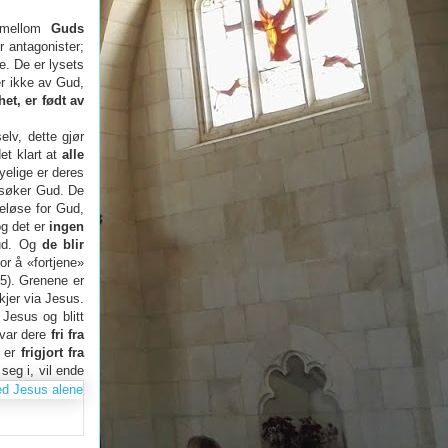
r mellom
Guds
r antagonister;
e. De er lysets
er ikke av Gud,
et, er født av
elv, dette gjør
et klart at
alle
yelige er deres
 søker Gud. De
eløse for Gud,
og det er
ingen
Gud. Og
de blir
r å «fortjene»
,5). Grenene er
skjer via Jesus.
 Jesus og blitt
 var dere
fri fra
 er
frigjort fra
seg i, vil ende