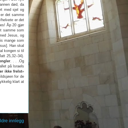
 annen død, da
rt med sjel og
er det samme
/helvete
er det
es! Åp 20 gjør
t samme som
 med Jesus, og
igvis mange som
sus]. Han skal
l kongen si til
Matt 25,32–34).
engler
. . . .Og
llet på Israels
r ikke frelst
»
/ildsjøen for de
ykkelig klart at
ldre innlegg