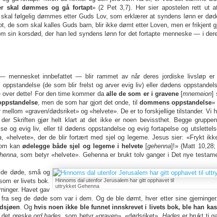
r skal dømmes og gå fortapt
» (2 Pet 3,7). Her sier apostelen rett ut a
g skal følgelig dømmes etter Guds Lov, som erklærer at syndens lønn er død
ot, de som skal kalles Guds barn, blir ikke dømt etter Loven, men er frikjent
nom sin korsdød, der han led syndens lønn for det fortapte menneske — i der
— mennesket innbefattet — blir rammet av når deres jordiske livsløp er
ppstandelse (de som blir frelst og arver evig liv) eller dødens oppstandel
ke over dette! For den time kommer da
alle de som er i gravene
[
mnemeion
]
 oppstandelse
, men de som har gjort det onde, til
dommens oppstandelse
»
r mellom «graven/dødsriket» og «helvete». De er to forskjellige tilstander. Vi h
 der Skriften gjør helt klart at det ikke er noen bevissthet. Begge gruppen
se og evig liv, eller til dødens oppstandelse og evig fortapelse og utslette
a
, «helvete», der de blir fortært med sjel og legeme. Jesus sier: «Frykt ik
 som kan
ødelegge både sjel og legeme i helvete
[
gehenna
]!» (Matt 10,28;
henna
, som betyr «helvete». Gehenna er brukt tolv ganger i Det nye testame
å de døde, små og
som er livets bok.
Hinnoms dal utenfor Jerusalem har gitt opphavet til
uttrykket Gehenna
rninger. Havet gav
 fra seg de døde som var i dem. Og de ble dømt, hver etter sine gjerninge
ldsjøen
. Og
hvis noen ikke ble funnet innskrevet i livets bok, ble han kast
a det greske
ord hades
, som betyr «graven», «dødsriket».
Hades
er brukt ti g