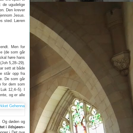
t de ugudelige
en. Den krever
 gjennom Jesus.
es sted. Læren
 endt. Men for
se (de som går
 skal høre hans
 (Joh 5,28–29).
ar sett at både
e står opp fra
lse. De som går
ke for dem som
 Luk 12,4–5). I
nte, og er alle
r. Og døden og
et i ildsjøen
»
anger i Det nye