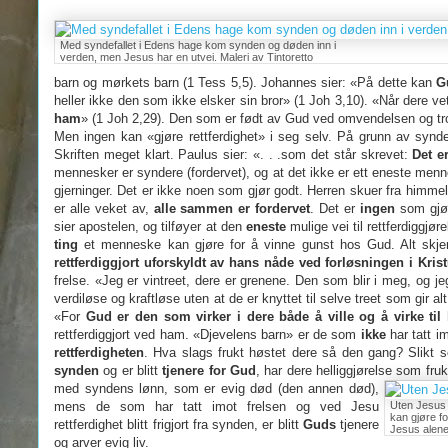
Med syndefallet i Edens hage kom synden og døden inn i
verden, men Jesus har en utvei. Maleri av Tintoretto
barn og mørkets barn (1 Tess 5,5). Johannes sier: «På dette kan
G
heller ikke den som ikke elsker sin bror» (1 Joh 3,10). «Når dere ve
ham
» (1 Joh 2,29). Den som er født av Gud ved omvendelsen og t
Men ingen kan «gjøre rettferdighet» i seg selv. På grunn av synd
Skriften meget klart. Paulus sier: «. . .som det står skrevet:
Det e
mennesker er syndere (fordervet), og at det ikke er ett eneste menn
gjerninger. Det er ikke noen som gjør godt. Herren skuer fra him
er alle veket av,
alle sammen er fordervet
. Det er
ingen
som gjø
sier apostelen, og tilføyer at den
eneste
mulige vei til rettferdiggjø
ting
et menneske kan gjøre for å vinne gunst hos Gud. Alt skjer
rettferdiggjort uforskyldt av hans nåde ved forløsningen i Kris
frelse. «Jeg er vintreet, dere er grenene. Den som blir i meg, og 
verdiløse og kraftløse uten at de er knyttet til selve treet som gir a
«For
Gud er den som virker i dere både å ville og å virke ti
rettferdiggjort ved ham. «Djevelens barn» er de som
ikke
har tatt i
rettferdigheten
. Hva slags frukt høstet dere så den gang? Slikt
synden
og er blitt
tjenere for Gud
, har dere helliggjørelse som fruk
med syndens lønn, som er evig død
(den annen død),
mens de som har tatt imot frelsen og ved Jesu
Uten Jesus 
kan gjøre fo
rettferdighet blitt frigjort fra synden, er blitt
Guds
tjenere
Jesus alen
og arver evig liv.