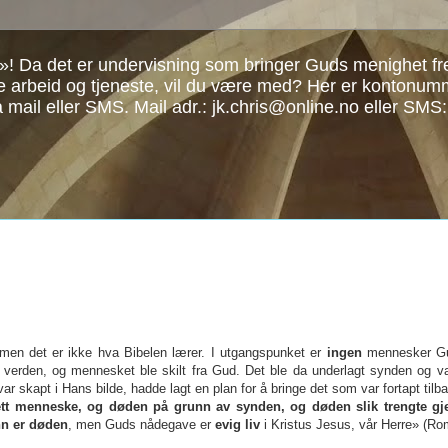
»! Da det er undervisning som bringer Guds menighet frem
re arbeid og tjeneste, vil du være med? Her er kontonu
å mail eller SMS. Mail adr.: jk.chris@online.no eller SMS
, men det er ikke hva Bibelen lærer. I utgangspunket er
ingen
mennesker Gu
 verden, og mennesket ble skilt fra Gud. Det ble da underlagt synden og va
ar skapt i Hans bilde, hadde lagt en plan for å bringe det som var fortapt tilba
tt menneske, og døden på grunn av synden, og døden slik trengte gje
n er døden
, men Guds nådegave er
evig liv
i Kristus Jesus, vår Herre» (Ro