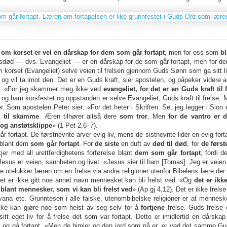
 om korset er vel en dårskap for dem som går fortapt
, men for oss som
bl
sdød — dvs. Evangeliet — er en dårskap for de som går fortapt, men for de
 korset (Evangeliet) selve veien til frelsen gjennom Guds Sønn som ga sitt li
og vil ta imot den. Det er en Guds kraft, sier apostelen, og påpeker videre a
. «For jeg skammer meg ikke ved
evangeliet, for det er en Guds kraft til 
og ham korsfestet og oppstanden er selve Evangeliet, Guds kraft til frelse.
. Som apostelen Peter sier: «For det heter i Skriften: Se, jeg legger i Sion 
i til skamme
. Æren tilhører altså dere
som tror
. Men
for de vantro er 
 og anstøtsklippe
» (1 Pet 2,6–7).
r fortapt. De førstnevnte arver evig liv, mens de sistnevnte lider en evig fort
 blant dem
som går fortapt
. For
de siste
en duft av
død til død
, for
de førs
jer med all urettferdighetens forførelse blant
dem som går fortapt
, fordi d
Jesus er veien, sannheten og livet. «Jesus sier til ham [Tomas]: Jeg er veie
te utelukker læren om en frelse via andre religioner utenfor Bibelens lære de
det er ikke gitt noe annet navn mennesket kan bli frelst ved. «Og
det er ikk
blant mennesker, som vi kan bli frelst ved
» (Ap gj 4,12). Det er ikke frels
vana etc. Grunntesen i alle falske, utenombibelske religioner er at menne
kke kan gjøre noe som helst av seg selv for å
fortjene
frelse. Guds frelse 
eget liv for å frelse det som var fortapt. Dette er imidlertid en dårskap f
es og gå fortapt. «Men de himler og den jord som nå er, er ved det samme Gud