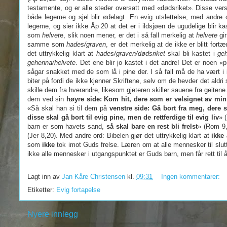
testamente, og er alle steder oversatt med «dødsriket». Disse vers
både legeme og sjel blir ødelagt. En evig utslettelse, med andre 
legeme, og sier ikke Åp 20 at det er i ildsjøen de ugudelige blir 
som
helvet
e, slik noen mener, er det i så fall merkelig at
helvete
gir
samme som
hades/graven
, er det merkelig at de ikke er blitt fortæ
det uttrykkelig klart at
hades/graven/dødsriket
skal bli kastet i
ge
gehenna/helvete
. Det ene blir jo kastet i det andre! Det er noen
sågar snakket med de som lå i pine der. I så fall må de ha vært i i
biter på fordi de ikke kjenner Skriftene, selv om de hevder det aldr
skille dem fra hverandre, likesom gjeteren skiller sauene fra geitene
dem ved sin
høyre side: Kom hit, dere som er velsignet av min
«Så skal han si til dem på
venstre side: Gå bort fra meg, dere s
disse skal gå bort til evig pine, men de rettferdige til evig liv
» 
barn er som havets sand,
så skal bare en rest bli frelst
» (Rom 9,
(Jer 8,20). Med andre ord: Bibelen gjør det uttrykkelig klart at
ikke 
som
ikke
tok imot Guds frelse. Læren om at alle mennesker til slutt b
ikke alle mennesker i utgangspunktet er Guds barn, men får rett til å
Lagt inn av
Jan Kåre Christensen
kl.
09:31
Ingen kommentarer:
Etiketter:
Evig fortapelse
Nyere innlegg