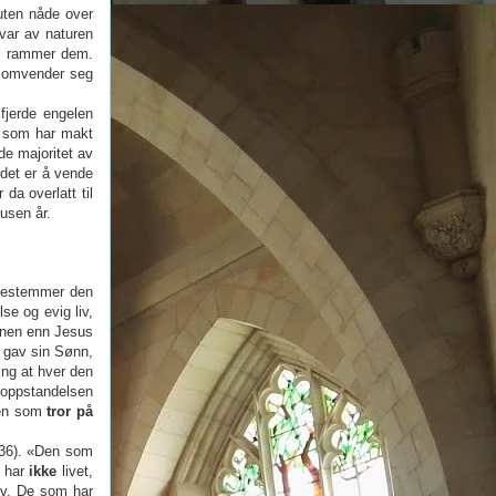
 uten nåde over
 var av naturen
om rammer dem.
e omvender seg
fjerde engelen
n som har makt
de majoritet av
 det er å vende
da overlatt til
usen år.
m bestemmer den
se og evig liv,
annen enn Jesus
n gav sin Sønn,
ing at hver den
r oppstandelsen
Den som
tror på
,36). «Den som
s har
ikke
livet,
liv. De som har