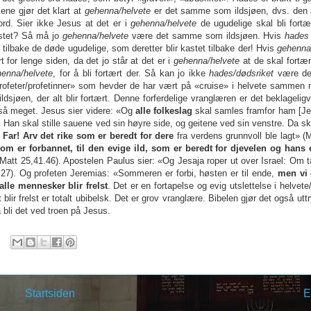
ene gjør det klart at
gehenna/helvete
er det samme som ildsjøen, dvs. den
ord. Sier ikke Jesus at det er i
gehenna/helvete
de ugudelige skal bli fortæ
kastet? Så må jo
gehenna/helvete
være det samme som ildsjøen. Hvis
hades
 tilbake de døde ugudelige, som deretter blir kastet tilbake der! Hvis
gehenna
rt for lenge siden, da det jo står at det er i
gehenna/helvete
at de skal fortær
henna/helvete
, for å bli fortært der. Så kan jo ikke
hades/dødsriket
være de
 «profeter/profetinner» som hevder de har vært på «cruise» i helvete sammen
ldsjøen, der alt blir fortært. Denne forferdelige vranglæren er det beklagel
i så meget. Jesus sier videre: «Og
alle folkeslag
skal samles framfor ham [Je
. Han skal stille sauene ved sin høyre side, og geitene ved sin venstre. Da ska
 Far! Arv det rike som er beredt for dere
fra verdens grunnvoll ble lagt» (
om er forbannet, til den evige ild, som er beredt for djevelen og hans 
(Matt 25,41.46). Apostelen Paulus sier: «Og Jesaja roper ut over Israel: Om ta
27). Og profeten Jeremias: «Sommeren er forbi, høsten er til ende,
men vi e
alle mennesker blir frelst
. Det er en fortapelse og evig utslettelse i helvete
lir frelst er totalt ubibelsk. Det er grov vranglære. Bibelen gjør det også uttr
 bli det ved troen på Jesus.
Startsiden
E