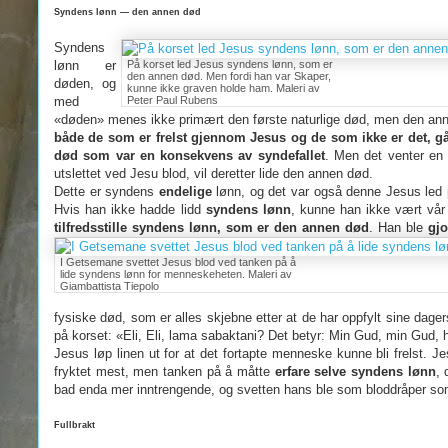
Syndens lønn — den annen død
Syndens
lønn er
På korset led Jesus syndens lønn, som er
den annen død. Men fordi han var Skaper,
døden, og
kunne ikke graven holde ham. Maleri av
med
Peter Paul Rubens
«døden» menes ikke primært den første naturlige død, men den an
både de som er frelst gjennom Jesus og de som ikke er det, går ti
død som var en konsekvens av syndefallet
. Men det venter en 
utslettet ved Jesu blod, vil deretter lide den annen død.
Dette er syndens
endelige
lønn, og det var også denne Jesus led 
Hvis han ikke hadde lidd
syndens lønn
, kunne han ikke vært vår 
tilfredsstille syndens lønn, som er den annen død
. Han ble
gjo
I Getsemane svettet Jesus blod ved tanken på å
lide syndens lønn for menneskeheten. Maleri av
Giambattista Tiepolo
fysiske død, som er alles skjebne etter at de har oppfylt sine dagers 
på korset: «Eli, Eli, lama sabaktani? Det betyr: Min Gud, min Gud, h
Jesus løp linen ut for at det fortapte menneske kunne bli frelst. 
fryktet mest, men tanken på å måtte
erfare selve syndens lønn
, 
bad enda mer inntrengende, og svetten hans ble som bloddråper som 
Fullbrakt