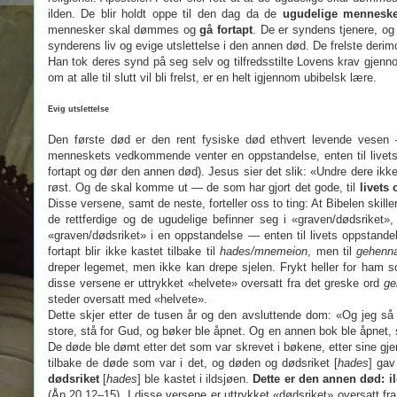
ilden. De blir holdt oppe til den dag da de
ugudelige menneske
mennesker skal dømmes og
gå fortapt
. De er syndens tjenere, o
synderens liv og evige utslettelse i den annen død. De frelste derim
Han tok deres synd på seg selv og tilfredsstilte Lovens krav gjen
om at alle til slutt vil bli frelst, er en helt igjennom ubibelsk lære.
Evig utslettelse
Den første død er den rent fysiske død ethvert levende vesen 
menneskets vedkommende venter en oppstandelse, enten til livets o
fortapt og dør den annen død). Jesus sier det slik: «Undre dere ik
røst. Og de skal komme ut — de som har gjort det gode, til
livets
Disse versene, samt de neste, forteller oss to ting: At Bibelen skille
de rettferdige og de ugudelige befinner seg i «graven/dødsriket»,
«graven/dødsriket» i en oppstandelse — enten til livets oppstandel
fortapt blir ikke kastet tilbake til
hades/mnemeion
, men til
gehenn
dreper legemet, men ikke kan drepe sjelen. Frykt heller for ham
disse versene er uttrykket «helvete» oversatt fra det greske ord
ge
steder oversatt med «helvete».
Dette skjer etter de tusen år og den avsluttende dom: «Og jeg s
store, stå for Gud, og bøker ble åpnet. Og en annen bok ble åpnet, 
De døde ble dømt etter det som var skrevet i bøkene, etter sine gje
tilbake de døde som var i det, og døden og dødsriket [
hades
] gav
dødsriket
[
hades
] ble kastet i ildsjøen.
Dette er den annen død: i
(Åp 20,12–15). I disse versene er uttrykket «dødsriket» oversatt fr