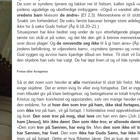
De som er syndens tjenere og takker nei til frelsen, kalles også «vr
jordens ugudelige og ubotferdige innbyggere. «Også vi vandret all
vredens barn
likesom
de andre
» (Ef 2,3). Menneskene er til sl
Snakk om forherdelse! De seks første basuner bringer store ødeleg
ikke for å søke Guds frelse! (Åp 9,18.20–21.)
Situasjonen har ikke bedret seg under de syv etterfølgende pla
tømte sin skål ut på solen, og det ble den gitt å brenne mennesk
over disse plager. Og
de omvendte seg ikke
til å gi ham ære» (Åp
jordens befolkning, er «djevelens barn», «syndens tjenere» og «vred
Gud ryggen og avvise hans kjærlige tilbud om frelse. Til slutt vil 
den skjebne han selv har valgt. De har løpt linen ut og vil lide sy
Frelse eller fortapelse
Så er det noen som hevder at
alle
mennesker til slutt blir frelst.
evige skjebne. Det er enten evig liv eller evig fortapelse. Det er i
men tilbudet gis på klare betingelser, og betingelsene er totalt kny
Kristus og ham korsfestet og oppstanden, selv om mange hevder noe 
den enbårne, for at
hver den som tror på ham, ikke skal fortapes
som
ikke
tror på ham, vil gå fortapt. I forbindelse med oppvekkels
og livet.
Den som tror på meg, skal leve
om han enn dør» (Joh 1
ham [Jesus], blir ikke dømt
.
Den som ikke tror, er allerede døm
«Den som
tror på Sønnen, har evig liv
. Men
den som ikke vil t
har Sønnen, har livet
. Den som
ikke har Guds Sønn, har ikke li
men vil gå fortapt. Dette er hva Bibelen lærer. Det er kun de som