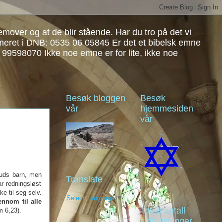
over og at de blir stående. Har du tro på det vi
mmeret i DNB: 0535 06 05845 Er det et bibelsk emne
: 99598070 Ikke noe emne er for lite, ikke noe
Besøk bloggen
Besøk
vår
hjemmesiden
vår
ds barn, men
Translate
r redningsløst
ke til seg selv.
Select Language
▼
nnom til alle
Totalt antall
m 6,23).
sidevisninger