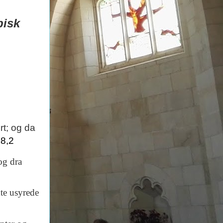
bisk
t; og da
18,2
 og dra
te usyrede