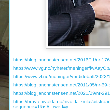
https://blog.janchristensen.net/2016/11/nr-17
https://www.vg.no/nyheter/meninger/i/vAayOp/d
https://www.vl.no/meninger/verdidebatt/2022/12/
https://blog.janchristensen.net/2011/05/nr-69-
https://blog.janchristensen.net/2021/09/nr-291
https://bravo.hivolda.no/hivolda-xmlui/bits
sequence=1&isAllowed=y