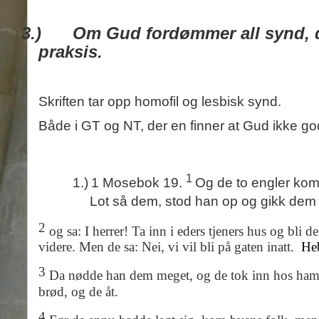
3.)
Om Gud fordømmer all synd, 
praksis.
Skriften tar opp homofil og lesbisk synd.
Både i GT og NT, der en finner at Gud ikke g
1
1.)
1 Mosebok 19.
Og de to engler kom
Lot så dem, stod han op og gikk dem i
2
og sa: I herrer! Ta inn i eders tjeners hus og bli de
videre. Men de sa: Nei, vi vil bli på gaten inatt.
Heb
3
Da nødde han dem meget, og de tok inn hos ham i
brød, og de åt.
4