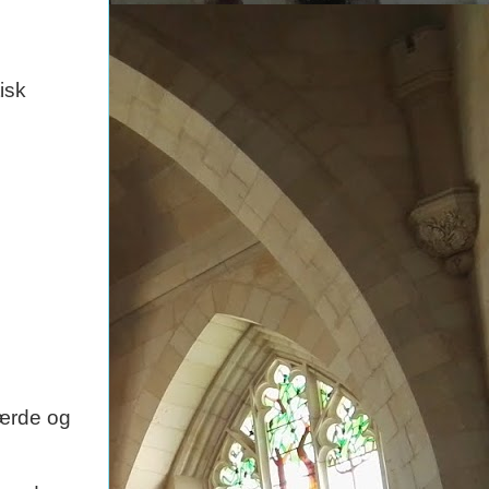
isk
lærde og