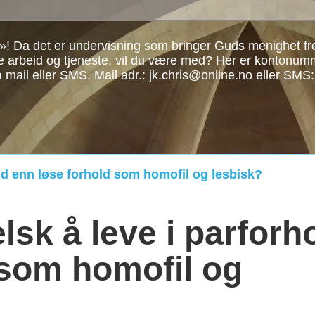
»! Da det er undervisning som bringer Guds menighet frem
re arbeid og tjeneste, vil du være med? Her er kontonu
å mail eller SMS. Mail adr.: jk.chris@online.no eller SMS
old enn løse forhold som homofil og lesbisk?
lsk å leve i parforh
 som homofil og