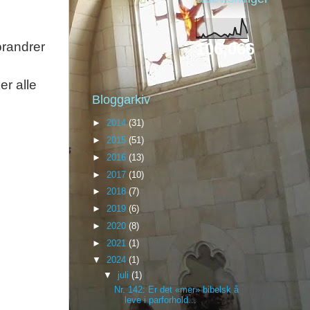
106,066
orandrer
er alle
Bloggarkiv
►
2014
(31)
►
2015
(51)
►
2016
(13)
►
2017
(10)
►
2018
(7)
►
2019
(6)
►
2020
(8)
►
2021
(1)
▼
2024
(1)
▼
juli
(1)
Nr. 142: Er det «mer» bibelsk å
leve i parforhold...