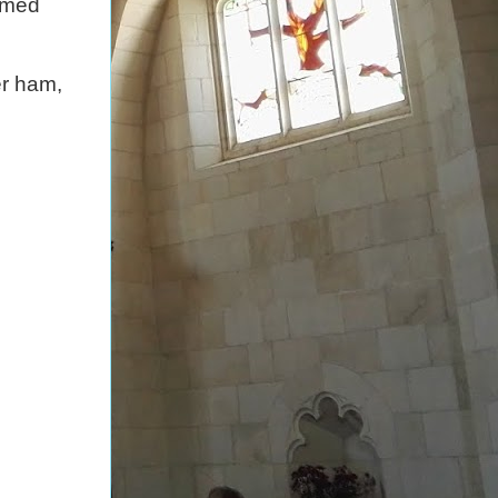
n med
er ham,