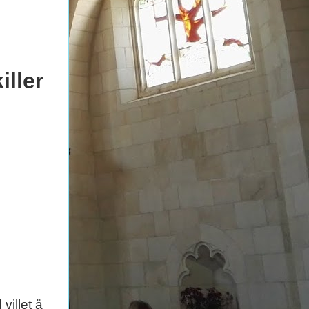
iller
villet å