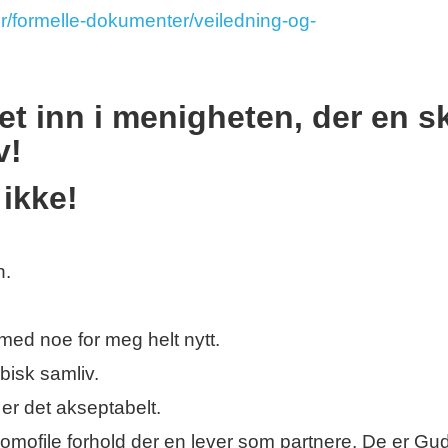
er/formelle-dokumenter/veiledning-og-
t inn i menigheten, der en sk
v!
 ikke!
n.
 med noe for meg helt nytt.
sbisk samliv.
 er det akseptabelt.
omofile forhold der en lever som partnere. De er Gud 