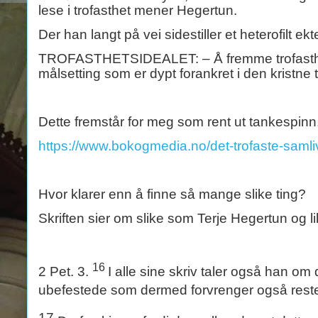
lese i trofasthet mener Hegertun.
Der han langt på vei sidestiller et heterofilt 
TROFASTHETSIDEALET: – Å fremme trofasthetsi
målsetting som er dypt forankret i den kristne
Dette fremstår for meg som rent ut tankespinn, 
https://www.bokogmedia.no/det-trofaste-samli
Hvor klarer enn å finne så mange slike ting?
Skriften sier om slike som Terje Hegertun og l
16
2 Pet. 3.
I alle sine skriv taler også han om
ubefestede som dermed forvrenger også resten
17