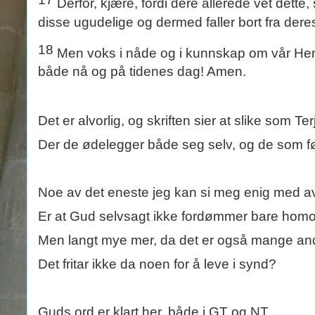
Derfor, kjære, fordi dere allerede vet dett
disse ugudelige og dermed faller bort fra deres 
18
Men voks i nåde og i kunnskap om vår Her
både nå og på tidenes dag! Amen.
Det er alvorlig, og skriften sier at slike som Ter
Der de ødelegger både seg selv, og de som f
Noe av det eneste jeg kan si meg enig med av
Er at Gud selvsagt ikke fordømmer bare homofi
Men langt mye mer, da det er også mange and
Det fritar ikke da noen for å leve i synd?
Guds ord er klart her, både i GT og NT.