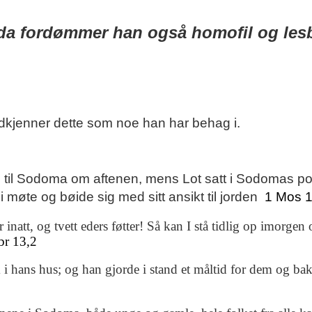
da fordømmer han også homofil og les
odkjenner dette som noe han har behag i.
 til Sodoma om aftenen, mens Lot satt i Sodomas por
 møte og bøide sig med sitt ansikt til jorden
1 Mos 
r inatt, og tvett eders føtter! Så kan I stå tidlig op imorgen
r 13,2
 hans hus; og han gjorde i stand et måltid for dem og bak