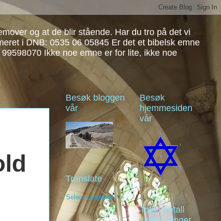
over og at de blir stående. Har du tro på det vi
mmeret i DNB: 0535 06 05845 Er det et bibelsk emne
: 99598070 Ikke noe emne er for lite, ikke noe
Besøk bloggen
Besøk
vår
hjemmesiden
vår
old
Translate
Select Language
▼
Totalt antall
sidevisninger