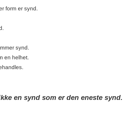
er form er synd.
d.
dømmer synd.
m en helhet.
behandles.
 ikke en synd som er den eneste synd.