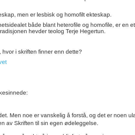
ekteskap, men er lesbisk og homofilt ekteskap.
dealet både blant heterofile og homofile, er en et
 tradisjonen hevder teolog Terje Hegertun.
hvor i skriften finner enn dette?
vet
ikesinnede:
 det. Men noe er vanskelig å forstå, og det er noen u
 av Skriften til sin egen ødeleggelse.