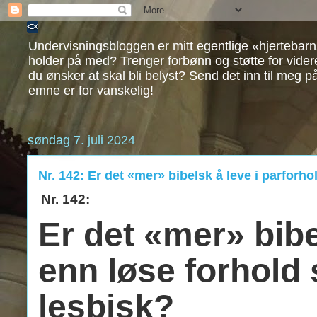
Undervisningsbloggen er mitt egentlige «hjertebarn
holder på med? Trenger forbønn og støtte for vide
du ønsker at skal bli belyst? Send det inn til meg p
emne er for vanskelig!
søndag 7. juli 2024
Nr. 142: Er det «mer» bibelsk å leve i parforh
Nr. 142:
Er det «mer» bibe
enn løse forhold
lesbisk?