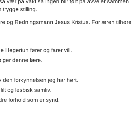
e, så vær på vakt så ingen blir ført på avveier samme
trygge stilling.
re og Redningsmann Jesus Kristus. For æren tilhør
je Hegertun fører og farer vill.
ølger denne lære.
 den forkynnelsen jeg har hørt.
lt og lesbisk samliv.
re forhold som er synd.