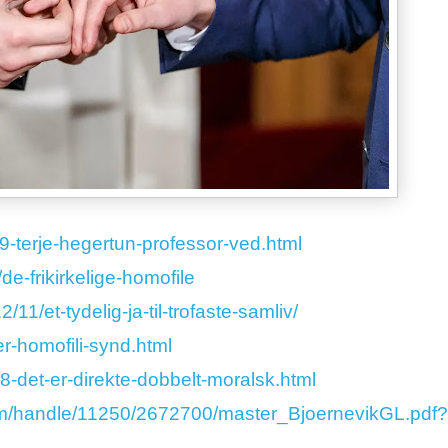
69-terje-hegertun-professor-ved.html
e-frikirkelige-homofile
11/et-tydelig-ja-til-trofaste-samliv/
er-homofili-synd.html
8-det-er-direkte-dobbelt-moralsk.html
tream/handle/11250/2672700/master_BjoernevikGL.pdf?