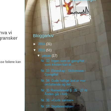
106,133
hva vi
Bloggarkiv
gransker
►
2014
(31)
▼
2015
(51)
▼
januar
(17)
Nr. 32: Ingen som er gjengiftet
sse feilene kan
som kristen kan el...
Nr. 33: Ekteskap - Skilsmisse -
Gjengifte!
Nr. 34: Guds hellige ånd er mer
omfattende og del...
Nr: 35 Romerbrevet 8. 26 - 27 At
Ånden går i forb...
Nr. 36: «Guds sønner»
Nr. 37: Skjebnesteinen