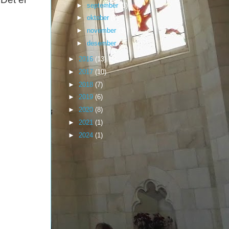
►
september
(3)
►
oktober
(9)
►
november
(3)
►
desember
(3)
►
2016
(13)
►
2017
(10)
►
2018
(7)
►
2019
(6)
►
2020
(8)
►
2021
(1)
►
2024
(1)