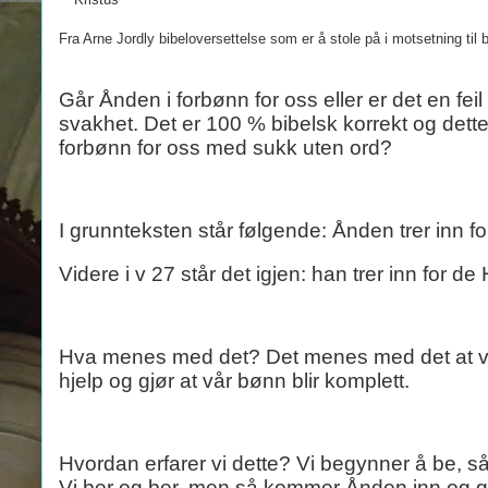
Fra Arne Jordly bibeloversettelse som er å stole på i motsetning til b
Går Ånden i forbønn for oss eller er det en fei
svakhet. Det er 100 % bibelsk korrekt og dett
forbønn for oss med sukk uten ord?
I grunnteksten står følgende: Ånden trer inn f
Videre i v 27 står det igjen: han trer inn for de 
Hva menes med det? Det menes med det at vi gj
hjelp og gjør at vår bønn blir komplett.
Hvordan erfarer vi dette? Vi begynner å be, så
Vi ber og ber, men så kommer Ånden inn og gjø