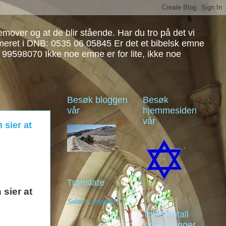
over og at de blir stående. Har du tro på det vi
mmeret i DNB: 0535 06 05845 Er det et bibelsk emne
: 99598070 Ikke noe emne er for lite, ikke noe
Besøk bloggen
Besøk
vår
hjemmesiden
vår
 sier at
Translate
sier at
Select Language
▼
Totalt antall
sidevisninger