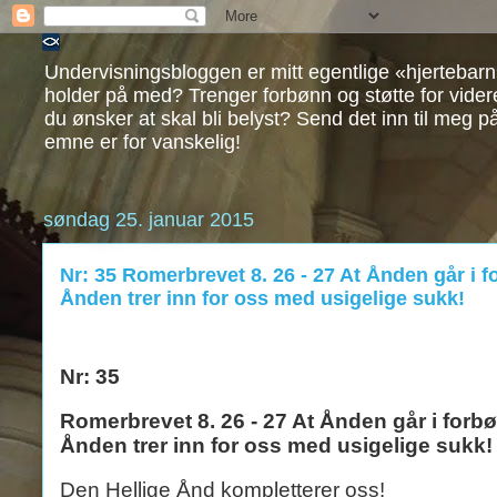
Undervisningsbloggen er mitt egentlige «hjertebarn
holder på med? Trenger forbønn og støtte for vide
du ønsker at skal bli belyst? Send det inn til meg p
emne er for vanskelig!
søndag 25. januar 2015
Nr: 35 Romerbrevet 8. 26 - 27 At Ånden går i f
Ånden trer inn for oss med usigelige sukk!
Nr: 35
Romerbrevet 8. 26 - 27 At Ånden går i forbø
Ånden trer inn for oss med usigelige sukk!
Den Hellige Ånd kompletterer oss!