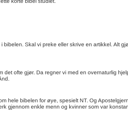
tte korte bibel studiet.
ibelen. Skal vi preke eller skrive en artikkel. Alt gjør
som det ofte gjør. Da regner vi med en overnaturlig hje
Ånd.
nnom hele bibelen for øye, spesielt NT. Og Apostelgjer
orverk gjennom enkle menn og kvinner som var konsta