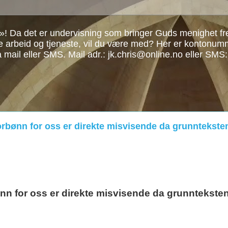
»! Da det er undervisning som bringer Guds menighet frem
re arbeid og tjeneste, vil du være med? Her er kontonu
å mail eller SMS. Mail adr.: jk.chris@online.no eller SMS
orbønn for oss er direkte misvisende da grunnteksten
nn for oss er direkte misvisende da grunnteksten 