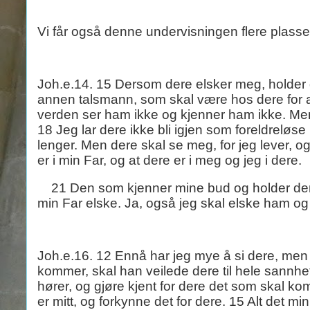
Vi får også denne undervisningen flere plasse
Joh.e.14. 15 Dersom dere elsker meg, holder d
annen talsmann, som skal være hos dere for a
verden ser ham ikke og kjenner ham ikke. Men 
18 Jeg lar dere ikke bli igjen som foreldreløs
lenger. Men dere skal se meg, for jeg lever, 
er i min Far, og at dere er i meg og jeg i dere.
21 Den som kjenner mine bud og holder de
min Far elske. Ja, også jeg skal elske ham 
Joh.e.16. 12 Ennå har jeg mye å si dere, me
kommer, skal han veilede dere til hele sannhet
hører, og gjøre kjent for dere det som skal k
er mitt, og forkynne det for dere. 15 Alt det min