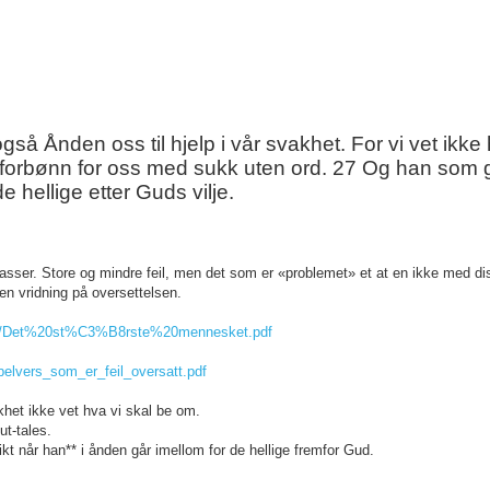
Ånden oss til hjelp i vår svakhet. For vi vet ikke 
 i forbønn for oss med sukk uten ord. 27 Og han som 
e hellige etter Guds vilje.
lasser. Store og mindre feil, men det som er «problemet» et at en ikke med di
en vridning på oversettelsen.
.net/Det%20st%C3%B8rste%20mennesket.pdf
bibelvers_som_er_feil_oversatt.pdf
akhet ikke vet hva vi skal be om.
t-tales.
t når han** i ånden går imellom for de hellige fremfor Gud.