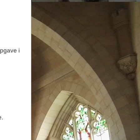
ppgave i
e.