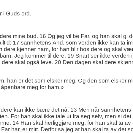
r i Guds ord.
ere mine bud. 16 Og jeg vil be Far, og han skal gi 
lltid: 17 sannhetens Ånd, som verden ikke kan ta im
dere kjenner ham, for han blir hos dere og skal vær
e barn. Jeg kommer til dere. 19 Snart ser ikke verden
og dere skal også leve. 20 Den dagen skal dere skjøn
m, han er det som elsker meg. Og den som elsker m
og åpenbare meg for ham.»
n dere kan ikke bære det nå. 13 Men når sannhetens
en. For han skal ikke tale ut fra seg selv, men si det
omme. 14 Han skal herliggjøre meg, for han skal ta av
 Far har, er mitt. Derfor sa jeg at han skal ta av det s