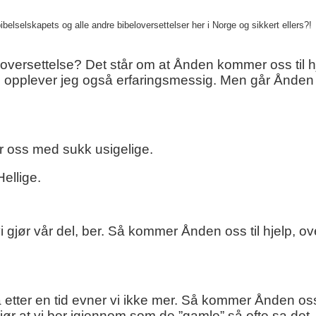
ibelselskapets og alle andre bibeloversettelser her i Norge og sikkert ellers?!
l oversettelse? Det står om at Ånden kommer oss til hj
e opplever jeg også erfaringsmessig. Men går Ånden 
or oss med sukk usigelige.
Hellige.
ør vår del, ber. Så kommer Ånden oss til hjelp, ove
 etter en tid evner vi ikke mer. Så kommer Ånden oss t
r at vi ber igjennom som de ”gamle” så ofte sa det.