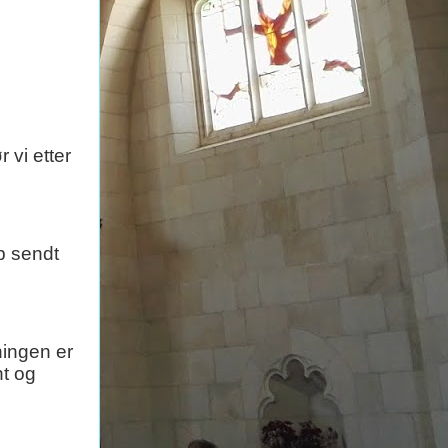
 vi etter
lp sendt
ningen er
nt og