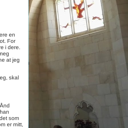
dere en
ot. For
e i dere.
 meg
ne at jeg
eg, skal
 Ånd
 han
 det som
om er mitt,