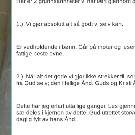
Her er 2 grunnsannheter vi har lært gjennom de
1.)
Vi gjør absolutt alt så godt vi selv kan.
Er vedholdende i bønn. Går på møter og leser i b
fattige beste evne.
2.)
Når alt det gode vi gjør ikke strekker til, 
fra Gud selv; den Hellige Ånd. Guds og Kristi 
Dette har jeg erfart uttallige ganger. Les gje
særdeles i kjernen av dette. Gud utrettet st
daglig fylt av hans Ånd.