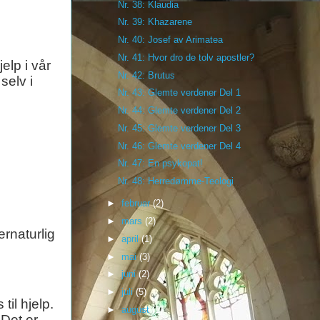
Nr. 38: Klaudia
Nr. 39: Khazarene
Nr. 40: Josef av Arimatea
Nr. 41: Hvor dro de tolv apostler?
elp i vår
Nr. 42: Brutus
selv i
Nr. 43: Glemte verdener Del 1
Nr. 44: Glemte verdener Del 2
Nr. 45: Glemte verdener Del 3
Nr. 46: Glemte verdener Del 4
Nr. 47: En psykopat!
Nr. 48: Herredømme-Teologi
►
februar
(2)
►
mars
(2)
rnaturlig
►
april
(1)
►
mai
(3)
►
juni
(2)
►
juli
(5)
il hjelp.
►
august
(1)
 Det er