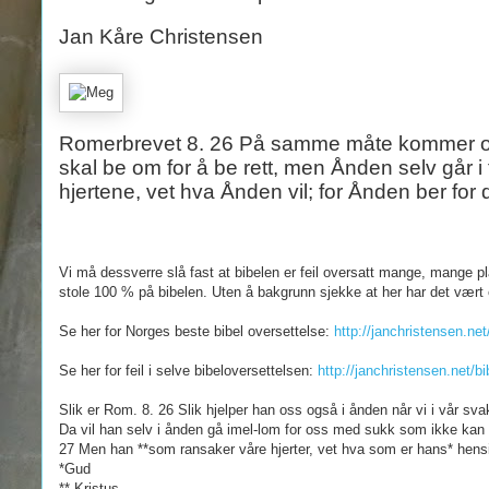
Jan Kåre Christensen
Romerbrevet 8. 26 På samme måte kommer også 
skal be om for å be rett, men Ånden selv går
hjertene, vet hva Ånden vil; for Ånden ber for d
Vi må dessverre slå fast at bibelen er feil oversatt mange, mange p
stole 100 % på bibelen. Uten å bakgrunn sjekke at her har det vært 
Se her for Norges beste bibel oversettelse:
http://janchristensen
Se her for feil i selve bibeloversettelsen:
http://janchristensen.net/
Slik er Rom. 8. 26 Slik hjelper han oss også i ånden når vi i vår sv
Da vil han selv i ånden gå imel-lom for oss med sukk som ikke kan u
27 Men han **som ransaker våre hjerter, vet hva som er hans* hensik
*Gud
** Kristus