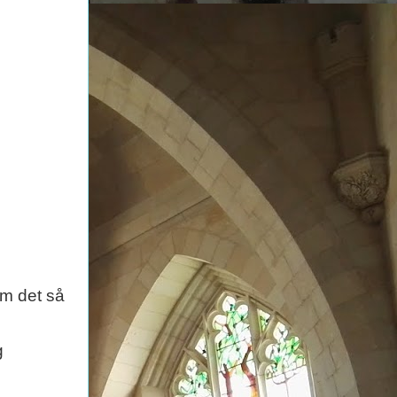
om det så
g